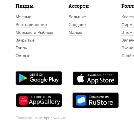
Пиццы
Ассорти
Рол
Мясные
Большие
Класс
Вегетарианские
Средние
Фирм
Морские и Рыбные
Малые
В тем
Закрытые
Запеч
Гриль
Эконо
Острые
Спайс
Скачайте наше приложение