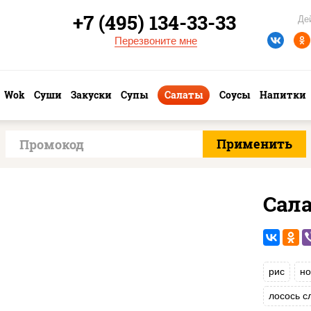
+7 (495) 134-33-33
Де
Перезвоните мне
Wok
Суши
Закуски
Супы
Салаты
Соусы
Напитки
Сал
рис
но
лосось 