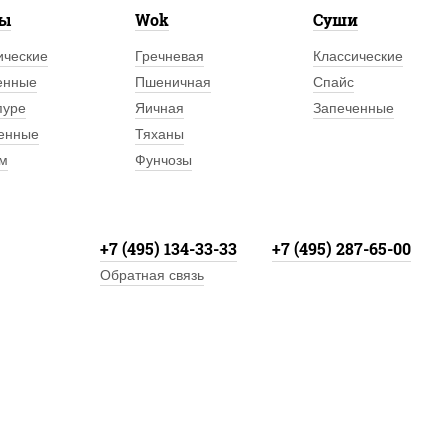
лы
Wok
Суши
ические
Гречневая
Классические
енные
Пшеничная
Спайс
пуре
Яичная
Запеченные
енные
Тяханы
м
Фунчозы
+7 (495) 134-33-33
+7 (495) 287-65-00
Обратная связь