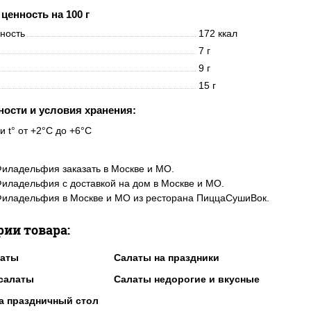
ценность на 100 г
нность
172 ккал
7 г
9 г
15 г
ности и условия хранения:
и t° от +2°C до +6°C
иладельфия заказать в Москве и МО.
иладельфия с доставкой на дом в Москве и МО.
Филадельфия в Москве и МО из ресторана ПиццаСушиВок.
рии товара:
латы
Салаты на праздники
салаты
Салаты недорогие и вкусные
а праздничный стол