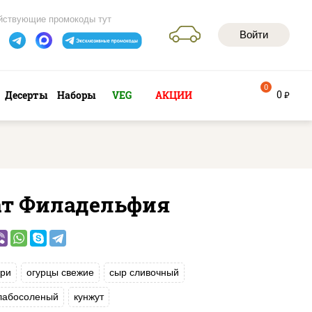
йствующие промокоды тут
Войти
0
0
Десерты
Наборы
VEG
АКЦИИ
руб
ат Филадельфия
ри
огурцы свежие
сыр сливочный
слабосоленый
кунжут