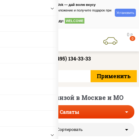
PizzaSushiWok — дай волю вкусу
Скачайте приложение и получите подарок при
Установить
заказе
по промокоду:
WELCOME
0
руб
0
+7 (495) 134-33-33
Салаты с брынзой в Москве и МО
Салаты
Сортировать