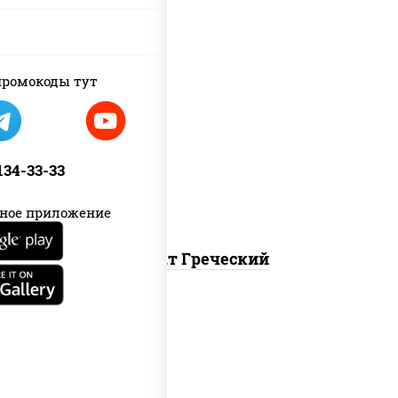
ромокоды тут
огурцы свежие, перец болгарский,
томаты "черри", брынза, маслины,
салатная заправка с базиликом
 134-33-33
ное приложение
Салат Греческий