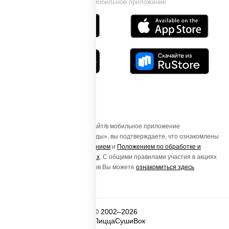
Установи мобильное приложение
Осуществляя вход на этот Сайт/в мобильное приложение
«ПиццаСушиВок - доставка еды», вы подтверждаете, что ознакомлены
с
Пользовательским соглашением
и
Положением по обработке и
защите персональных данных
. С общими правилами участия в акциях
и порядке получения подарков Вы можете
ознакомиться здесь
© 2002–2026
ПиццаСушиВок