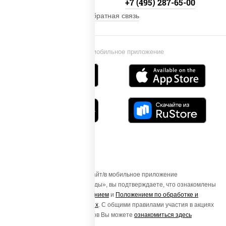
+7 (495) 134-33-33
+7 (495) 287-65-00
Обратная связь
Установи мобильное приложение
Осуществляя вход на этот Сайт/в мобильное приложение
«ПиццаСушиВок - доставка еды», вы подтверждаете, что ознакомлены
с
Пользовательским соглашением
и
Положением по обработке и
защите персональных данных
. С общими правилами участия в акциях
и порядке получения подарков Вы можете
ознакомиться здесь