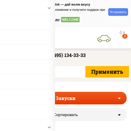
PizzaSushiWok — дай волю вкусу
Скачайте приложение и получите подарок при
Установить
заказе
по промокоду:
WELCOME
0
руб
0
+7 (495) 134-33-33
Закуски
Сортировать