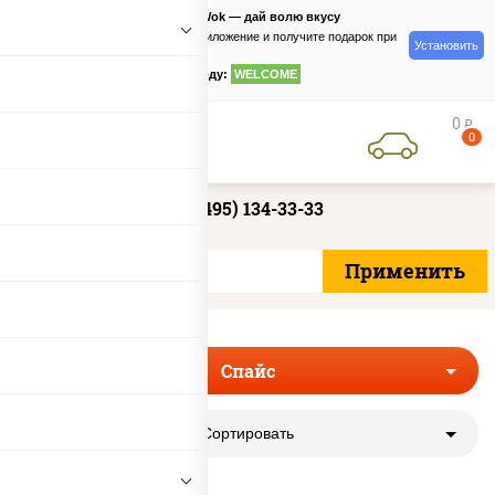
PizzaSushiWok — дай волю вкусу
Скачайте приложение и получите подарок при
Установить
заказе
по промокоду:
WELCOME
0
руб
0
+7 (495) 134-33-33
Спайс
Сортировать