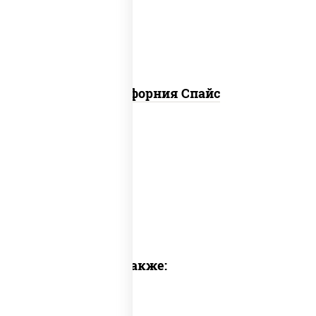
огурцы свежие, икра "масаго"
Калифорния Спайс
Предлагаем также: