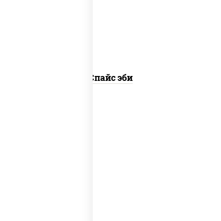
(майонез соус чили соус шрирача)
Спайс эби
рис, нори, тунец, соус "спайс"
(майонез соус чили соус шрирача)