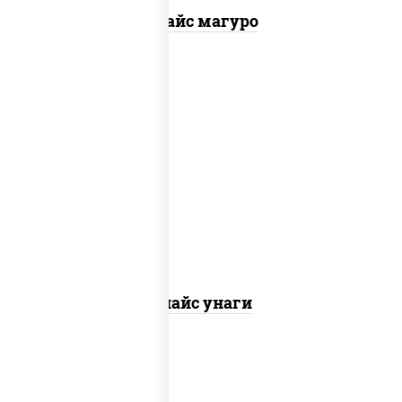
Спайс магуро
рис, нори, угорь копченый, соус
"спайс" (майонез соус чили соус
шрирача)
Спайс унаги