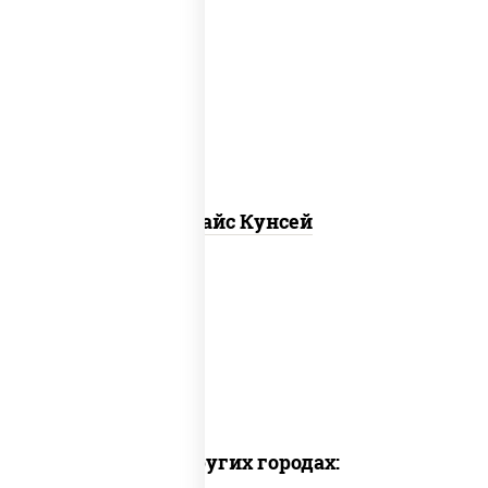
рис, нори, лосось копченый, соус
"спайс" (майонез соус чили соус
шрирача)
Спайс Кунсей
Доставка в других городах: