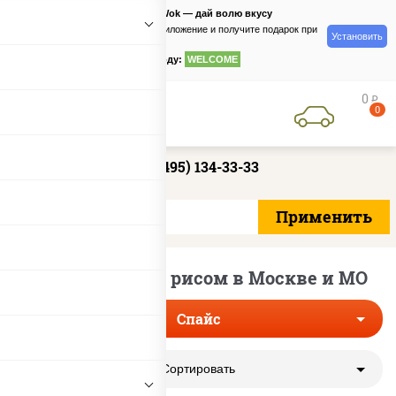
PizzaSushiWok — дай волю вкусу
Скачайте приложение и получите подарок при
Установить
заказе
по промокоду:
WELCOME
0
руб
0
+7 (495) 134-33-33
Острые суши с рисом в Москве и МО
Спайс
Сортировать