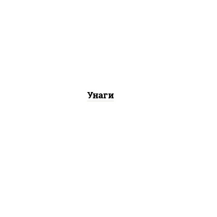
соус "унаги", рис, нори,
со
угорь копченый, кунжут
Унаги