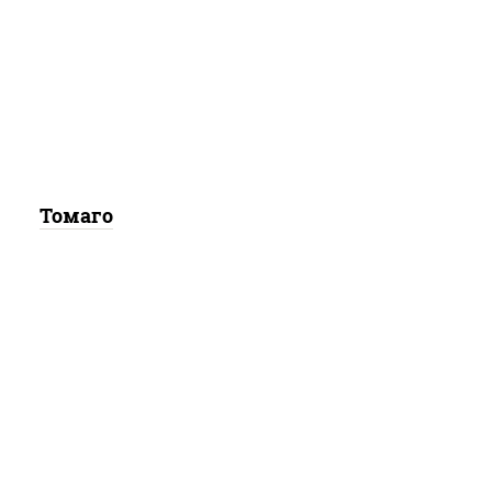
ус "унаги", рис, нори,
омлет, кунжут
Томаго