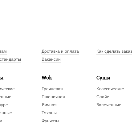
там
Доставка и оплата
Как сделать заказ
стандарты
Вакансии
лы
Wok
Суши
ические
Гречневая
Классические
енные
Пшеничная
Спайс
пуре
Яичная
Запеченные
енные
Тяханы
м
Фунчозы