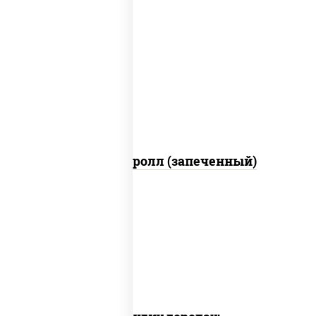
рис, нори, огурцы свежие, помидоры,
куриная грудка с паприкой, соус
"шеф" (майонез соус соевый зелень
чеснок)
Тори Маки ролл (запеченный)