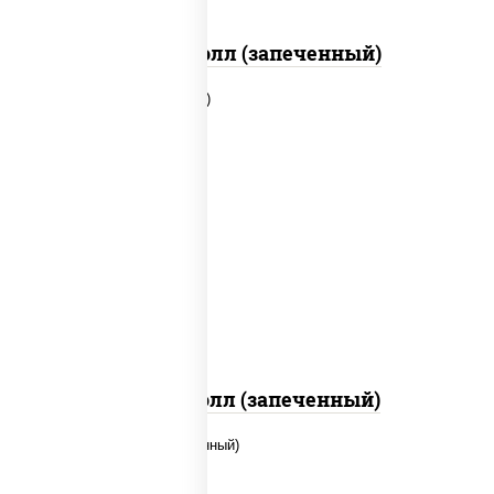
Бостон ролл (запеченный)
рис, нори, сыр сливочный, бекон,
куриная грудка с паприкой, сыр
"пармезан", соус "цезарь" (масло
растительное загустители сахар
яйца чеснок специи перец черный
консерванты)
Митто ролл (запеченный)