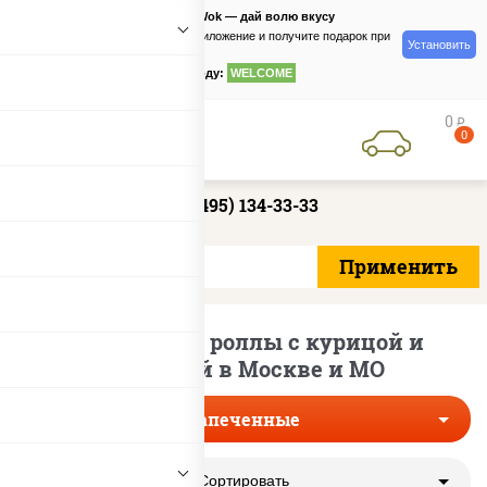
PizzaSushiWok — дай волю вкусу
Скачайте приложение и получите подарок при
Установить
заказе
по промокоду:
WELCOME
0
руб
0
+7 (495) 134-33-33
Запеченные роллы с курицой и
паприкой в Москве и МО
Запеченные
Сортировать