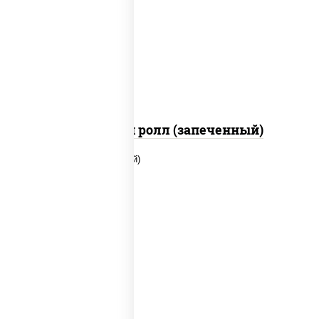
рис, нори, сыр сливочный, помидоры,
куриная грудка с паприкой, соус
"спайс" (майонез соус чили соус
шрирача)
Чили чикен ролл (запеченный)
рис, нори, сыр сливочный, огурцы
свежие, куриная грудка с паприкой,
бекон, соус "унаги", кунжут