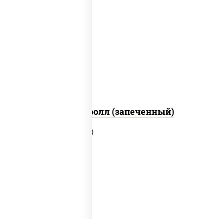
рис, нори, сыр сливочный, огурцы
свежие, икра "масаго", соус "яки"
(майонез чеснок масаго лосось
слабосолёный), соус "унаги"
Сальмон ролл (запеченный)
рис, нори, сыр сливочный, бекон,
куриная грудка с паприкой, сыр
"пармезан", соус "цезарь" (масло
растительное загустители сахар
яйца чеснок специи перец черный
консерванты)