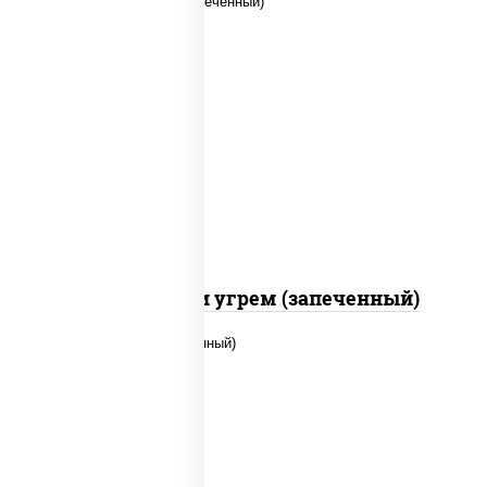
рис, нори, огурцы свежие, креветки,
угорь копченый, икра "масаго", соус
"хот" (майонез кетчуп табаско
чеснок масаго)
С креветкой и угрем (запеченный)
рис, нори, огурцы свежие, помидоры,
куриная грудка с паприкой, соус