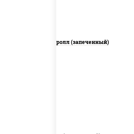
"шеф" (майонез соус соевый зелень
чеснок)
Тори Маки ролл (запеченный)
рис, нори, сыр сливочный, огурцы
свежие, креветки, лосось
слабосоленый, соус "унаги", соус
"спайс" (майонез соус чили соус
шрирача), икра "масаго"