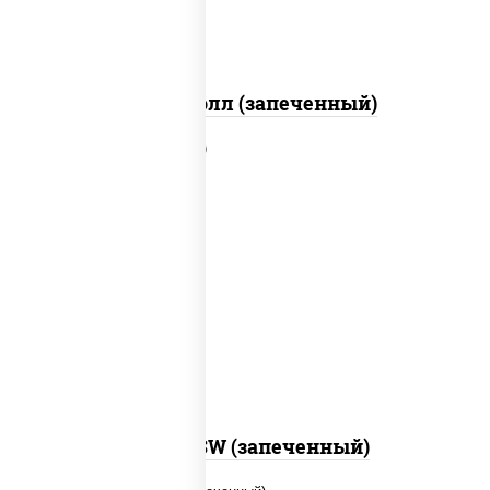
Митто ролл (запеченный)
рис, нори, сыр сливочный, краб
снежный, соус "яки" (майонез чеснок
масаго лосось слабосолёный), соус
"унаги"
Город PSW (запеченный)