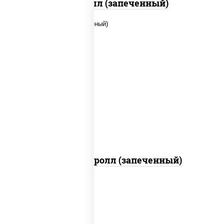
Ойси ролл (запеченный)
рис, нори, соус "яки" (майонез чеснок
масаго лосось слабосолёный),
помидоры, краб снежный, соус
"спайс" (майонез соус чили соус
шрирача)
Чили кани ролл (запеченный)