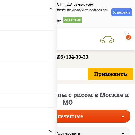
PizzaSushiWok — дай волю вкусу
Скачайте приложение и получите подарок при
Установить
заказе
по промокоду:
WELCOME
0
руб
0
+7 (495) 134-33-33
Запеченные роллы с рисом в Москве и
МО
Запеченные
Сортировать