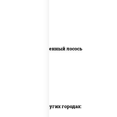
рис, нори, огурцы свежие, омлет,
лосось слабосоленый, соус "хот"
(майонез кетчуп табаско чеснок
масаго)
Запеченный лосось
Доставка в других городах: