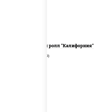
рис, нори, огурцы свежие, краб
снежный, икра "масаго", соус "хот"
(майонез кетчуп табаско чеснок
масаго)
Запеченный ролл "Калифорния"
рис, нори, сыр сливочный, огурцы
свежие, куриная грудка с паприкой,
бекон, соус "унаги", кунжут