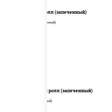
Бостон ролл (запеченный)
рис, нори, сыр сливочный, помидоры,
куриная грудка с паприкой, соус
"спайс" (майонез соус чили соус
шрирача)
Чили чикен ролл (запеченный)