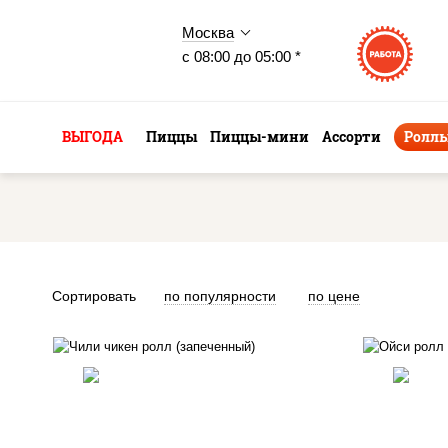
Москва
с 08:00 до 05:00 *
ВЫГОДА
Пиццы
Пиццы-мини
Ассорти
Ролл
Сортировать
по популярности
по цене
рис
рис, нори, сыр сливочный,
огу