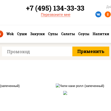
+7 (495) 134-33-33
Де
Перезвоните мне
ы
Wok
Суши
Закуски
Супы
Салаты
Соусы
Напитки
, нори, сыр сливочный,
рис, нори, соус "як
рцы свежие, креветки,
(майонез чеснок мас