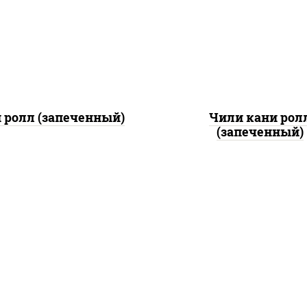
ось слабосоленый, соус
лосось слабосолёны
унаги", соус "спайс"
помидоры, краб снеж
айонез соус чили соус
соус "спайс" (майонез
ирача), икра "масаго"
чили соус шрирача
 ролл (запеченный)
Чили кани рол
(запеченный)