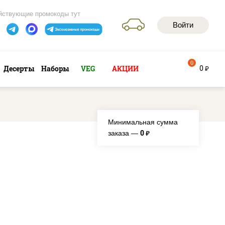
йствующие промокоды тут
Войти
0
0
Десерты
Наборы
VEG
АКЦИИ
руб
Минимальная сумма
0
заказа —
руб.
и"
аго