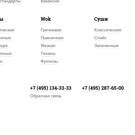
стандарты
Вакансии
лы
Wok
Суши
ические
Гречневая
Классические
енные
Пшеничная
Спайс
пуре
Яичная
Запеченные
енные
Тяханы
м
Фунчозы
+7 (495) 134-33-33
+7 (495) 287-65-00
Обратная связь