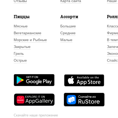
Отзывы
Карта сайта
Наши 
Пиццы
Ассорти
Рол
Мясные
Большие
Класс
Вегетарианские
Средние
Фирм
Морские и Рыбные
Малые
В тем
Закрытые
Запеч
Гриль
Эконо
Острые
Спайс
Скачайте наше приложение