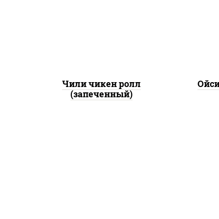
помидоры, куриная грудка с
лос
паприкой, соус "спайс"
"
(майонез соус чили соус
(м
шрирача)
шр
Чили чикен ролл
Ойси
(запеченный)