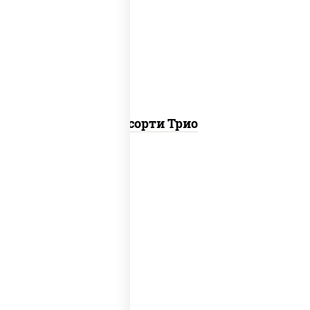
ролл калифорния хит 2,
филадельфия хит ролл, ролл цезарь
Ассорти Трио
ролл цезарь, ролл цезарь с лососем