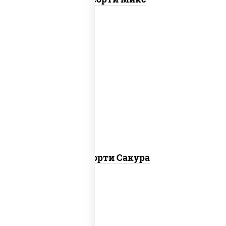
калифорния чиз, филадельфия дуэт
ролл, креветка люкс ролл, ролл
цезарь
Ассорти Сакура