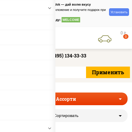
PizzaSushiWok — дай волю вкусу
Скачайте приложение и получите подарок при
Установить
заказе
по промокоду:
WELCOME
0
руб
0
+7 (495) 134-33-33
Ассорти
Сортировать