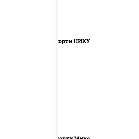
бекон темпура ролл, ролл цезарь
Ассорти НИКУ
ролл цезарь,
запеченный ролл
калифорния
,
запеченный лосось
,
калифорния с лососем с/с, гурмэ
темпура ролл, бекон темпура ролл
Ассорти Микс