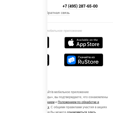
+7 (495) 134-33-33
+7 (495) 287-65-00
Обратная связь
Установи мобильное приложение
Осуществляя вход на этот Сайт/в мобильное приложение
«ПиццаСушиВок - доставка еды», вы подтверждаете, что ознакомлены
с
Пользовательским соглашением
и
Положением по обработке и
защите персональных данных
. С общими правилами участия в акциях
и порядке получения подарков Вы можете
ознакомиться здесь