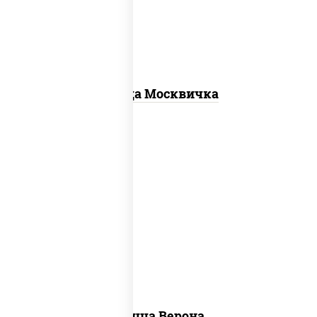
говядина, грудка куриная, бекон
Пицца Москвичка
соус "шеф" (майонез соус соевый
зелень чеснок), моцарелла для
пиццы, колбаса "пепперони",
шампиньоны св, помидоры
Пицца Верона