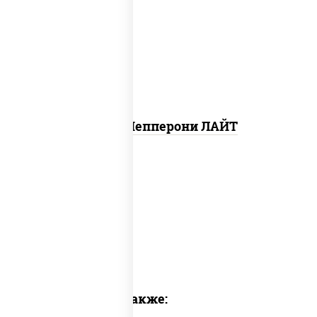
пицца соус (томаты базилик
орегано чеснок), моцарелла для
пиццы, колбаса "пепперони",
шампиньоны св
Пицца Пепперони ЛАЙТ
Предлагаем также: