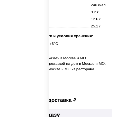
Энерг. ценность
240 ккал
Белки
9.2 г
Жиры
12.6 г
Углеводы
25.1 г
Срок годности и условия хранения:
24 часа при t° от +2°C до +6°C
✅ Пицца Дьябло мини заказать в Москве и МО.
✅ Пицца Дьябло мини с доставкой на дом в Москве и МО.
✅ Пицца Дьябло мини в Москве и МО из ресторана
ПиццаСушиВок.
Платная доставка
руб
Добавьте к заказу