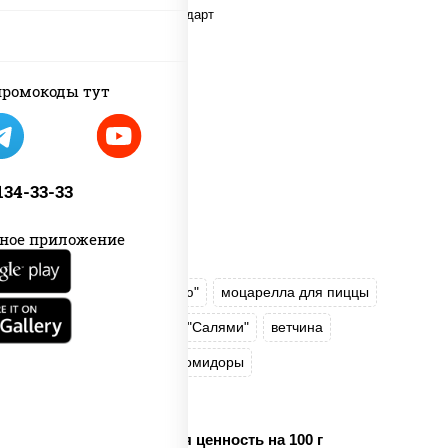
ромокоды тут
 134-33-33
ное приложение
соус "Техасский барбекю"
моцарелла для пиццы
лук красный
колбаса "Салями"
ветчина
перец "Халапеньо"
помидоры
огурцы маринованные
Пищевая ценность на 100 г