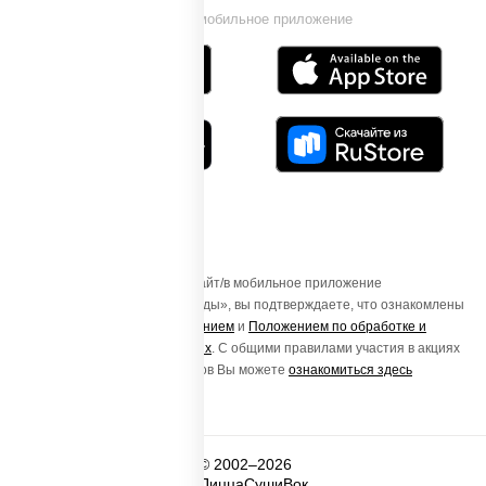
Установи мобильное приложение
Осуществляя вход на этот Сайт/в мобильное приложение
«ПиццаСушиВок - доставка еды», вы подтверждаете, что ознакомлены
с
Пользовательским соглашением
и
Положением по обработке и
защите персональных данных
. С общими правилами участия в акциях
и порядке получения подарков Вы можете
ознакомиться здесь
© 2002–2026
ПиццаСушиВок