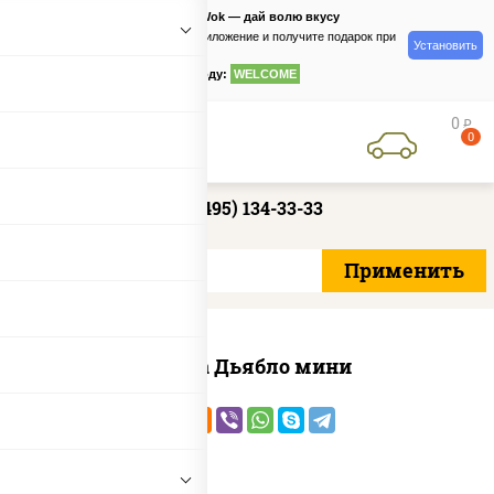
PizzaSushiWok — дай волю вкусу
Скачайте приложение и получите подарок при
Установить
заказе
по промокоду:
WELCOME
0
руб
0
+7 (495) 134-33-33
Пицца Дьябло мини