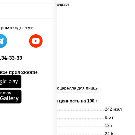
ромокоды тут
 134-33-33
ное приложение
грибы шампиньоны
моцарелла для пиццы
Пищевая ценность на 100 г
Энерг. ценность
242 ккал
Белки
8.6 г
Жиры
12 г
Углеводы
24.5 г