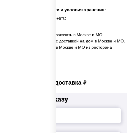
Срок годности и условия хранения:
24 часа при t° от +2°C до +6°C
✅ Пицца Жульетта мини заказать в Москве и МО.
✅ Пицца Жульетта мини с доставкой на дом в Москве и МО.
✅ Пицца Жульетта мини в Москве и МО из ресторана
ПиццаСушиВок.
Платная доставка
руб
Добавьте к заказу