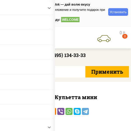
PizzaSushiWok — дай волю вкусу
Скачайте приложение и получите подарок при
Установить
заказе
по промокоду:
WELCOME
0
руб
0
+7 (495) 134-33-33
Пицца Жульетта мини