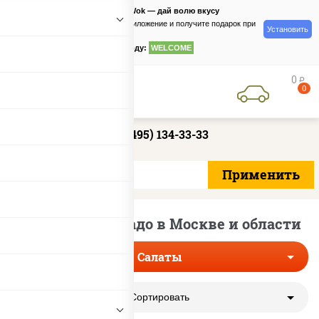
PizzaSushiWok — дай волю вкусу
Скачайте приложение и получите подарок при
Установить
заказе
по промокоду:
WELCOME
0
руб
0
+7 (495) 134-33-33
Закуски с авокадо в Москве и области
Салаты
Сортировать