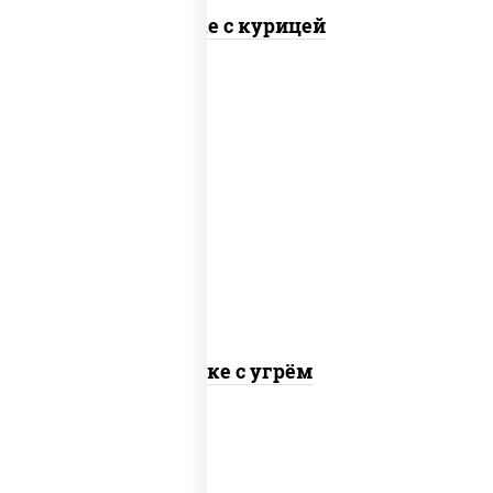
Поке с курицей
рис, угорь копченый, огурцы свежие,
авокадо, салат "чука", соус
кунжутный, икра "масаго", соус
"унаги", кунжут, нори
Поке с угрём