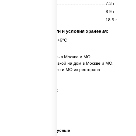
Белки
7.3 г
Жиры
8.9 г
Углеводы
18.5 г
Срок годности и условия хранения:
6 часов при t° от +2°C до +6°C
✅ Поке с курицей заказать в Москве и МО.
✅ Поке с курицей с доставкой на дом в Москве и МО.
✅ Поке с курицей в Москве и МО из ресторана
ПиццаСушиВок.
Категории товара:
Суши салаты
Салаты на праздники
Готовые салаты
Салаты недорогие и вкусные