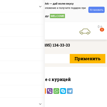
PizzaSushiWok — дай волю вкусу
Скачайте приложение и получите подарок при
Установить
заказе
по промокоду:
WELCOME
0
руб
0
+7 (495) 134-33-33
Поке с курицей