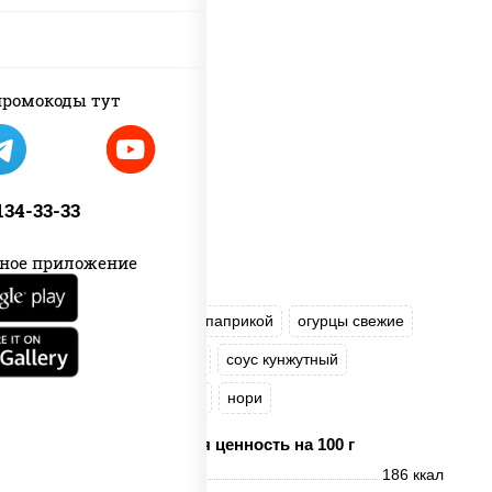
ромокоды тут
 134-33-33
ное приложение
рис
куриная грудка с паприкой
огурцы свежие
авокадо
салат "Чука"
соус кунжутный
икра "Масаго"
кунжут
нори
Пищевая ценность на 100 г
Энерг. ценность
186 ккал