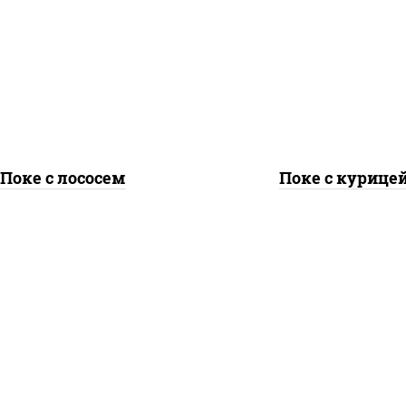
, лосось слабосоленый,
рис, куриная грудка
урцы свежие, авокадо,
паприкой, огурцы све
салат "чука", соус
авокадо, салат "чука",
жутный, икра "масаго",
кунжутный, икра "мас
кунжут, нори
кунжут, нори
Поке с лососем
Поке с курице