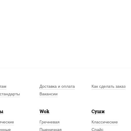
там
Доставка и оплата
Как сделать заказ
стандарты
Вакансии
лы
Wok
Суши
ические
Гречневая
Классические
енные
Пшеничная
Спайс