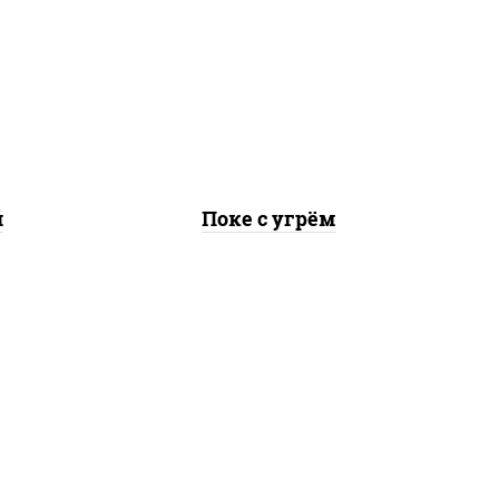
 с
рис, угорь копченый,
жие,
огурцы свежие, авокадо,
 соус
салат "чука", соус
аго",
кунжутный, икра "масаго",
соус "унаги", кунжут, нори
й
Поке с угрём