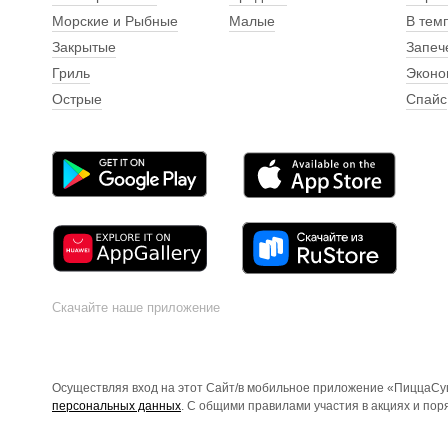
Морские и Рыбные
Малые
В тем
Закрытые
Запеч
Гриль
Эконо
Острые
Спайс
Скачайте наше приложение
Осуществляя вход на этот Сайт/в мобильное приложение «ПиццаСуш
персональных данных
. С общими правилами участия в акциях и по