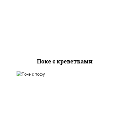
рис
рис, креветки, огурцы
ог
свежие, авокадо, салат
"чука", соус кунжутный,
кун
икра "масаго", кунжут, нори
Поке с креветками
рис, творог соевый, огурцы
свежие, авокадо, салат
"чука", соус кунжутный,
икра "масаго", кунжут, нори