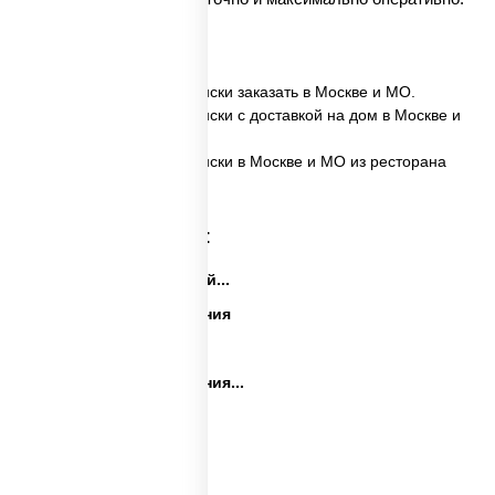
✅ Картофель по-деревенски заказать в Москве и МО.
✅ Картофель по-деревенски с доставкой на дом в Москве и
МО.
✅ Картофель по-деревенски в Москве и МО из ресторана
ПиццаСушиВок.
Категории товара:
Закуски на праздничный...
Закуски на день рождения
Праздничные закуски
Закуски на день рождения...
Сеты закусок
Закуски для фуршета
Сыр в панировке