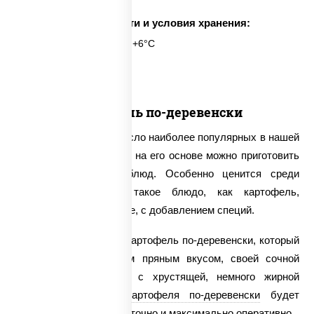
Срок годности и условия хранения:
6 часов при t° от +2°C до +6°C
1 шт.
Картофель по-деревенски
Картофель входит в число наиболее популярных в нашей
стране продуктов, ведь на его основе можно приготовить
множество лакомых блюд. Особенно ценится среди
настоящих гурманов такое блюдо, как картофель,
обжаренный во фритюре, с добавлением специй.
У нас можно заказать картофель по-деревенски, который
приятно поразит своим пряным вкусом, своей сочной
мякотью в сочетании с хрустящей, немного жирной
корочкой.
Доставка картофеля по-деревенски
будет
осуществлена круглосуточно и максимально оперативно.