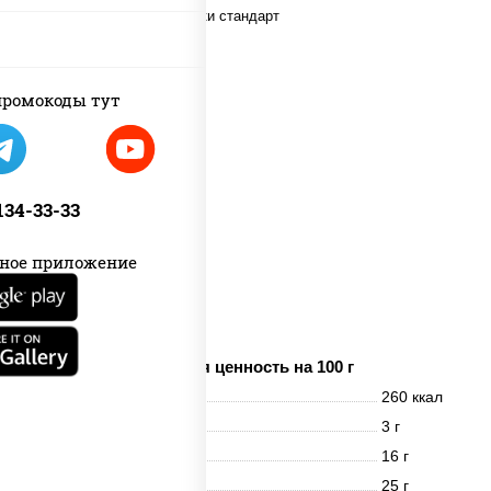
пост
ромокоды тут
 134-33-33
ное приложение
дольки картофеля
Пищевая ценность на 100 г
Энерг. ценность
260 ккал
Белки
3 г
Жиры
16 г
Углеводы
25 г