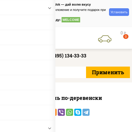
PizzaSushiWok — дай волю вкусу
Скачайте приложение и получите подарок при
Установить
заказе
по промокоду:
WELCOME
0
руб
0
+7 (495) 134-33-33
Картофель по-деревенски