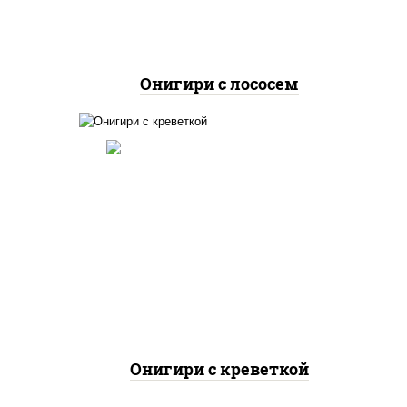
Онигири с лососем
 рис,
й,
пайс"
рис, соус "спайс" (майонез
оус
соус чили соус шрирача),
и",
креветки, водоросли нори
е,
Онигири с креветкой