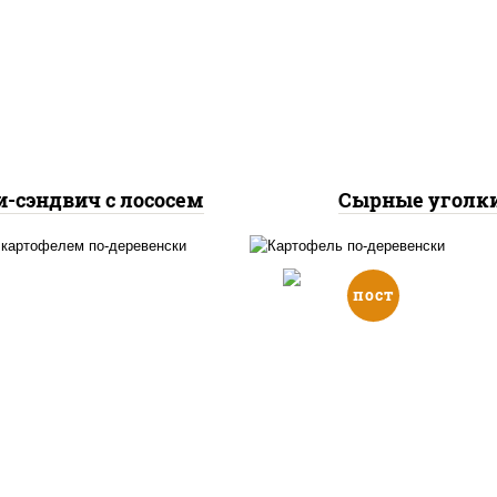
осось слабосоленый,
соус "шеф" (майонез 
урцы свежие, сухари
соевый зелень чесно
ровочные, соус "унаги",
моцарелла для пиц
кунжут
-сэндвич с лососем
Сырные уголк
пост
гетсы куриные, дольки
картофеля, огурцы
дольки картофел
маринованные