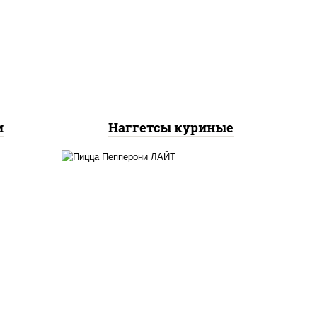
соус
к),
наггетсы куриные
цы
и
Наггетсы куриные
пицца соус (томаты
базилик орегано чеснок),
я
моцарелла для пиццы,
колбаса "пепперони",
шампиньоны св