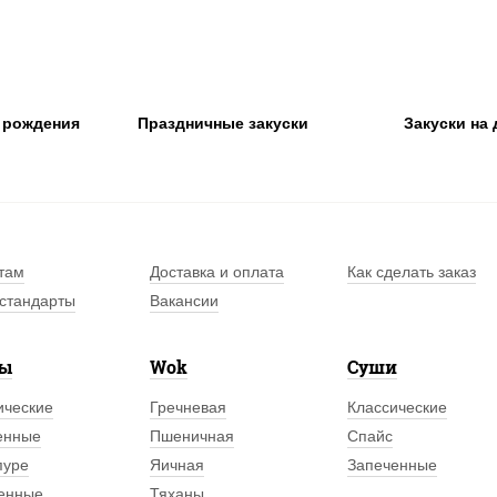
ь рождения
Праздничные закуски
Закуски на 
там
Доставка и оплата
Как сделать заказ
стандарты
Вакансии
лы
Wok
Суши
ические
Гречневая
Классические
енные
Пшеничная
Спайс
пуре
Яичная
Запеченные
енные
Тяханы