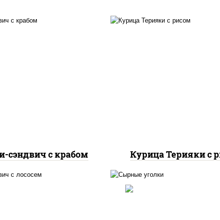
, нори, краб снежный,
масло растительно
 "яки" (майонез чеснок
грудка куриная, со
масаго лосось
"терияки" (соевый с
абосолёный), сухари
сахар крахмал уксус), 
ровочные, соус "унаги",
кунжут
кунжут
и-сэндвич с крабом
Курица Терияки с 
, нори, сыр сливочный,