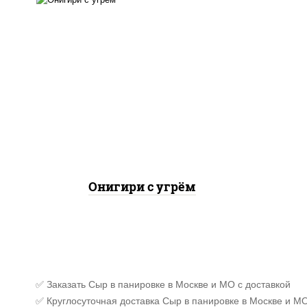
рис, огурцы свежие, угорь
копченый, соус "унаги",
кунжут, водоросли нори
Онигири с угрём
✅ Заказать Сыр в панировке в Москве и МО с доставкой
✅ Круглосуточная доставка Сыр в панировке в Москве и МО