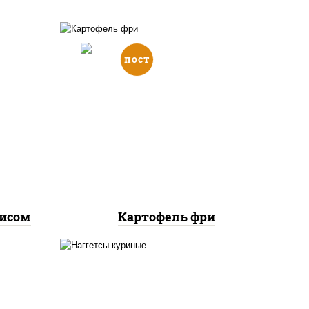
пост
е,
ус
оус
картофель фри
рис,
рисом
Картофель фри