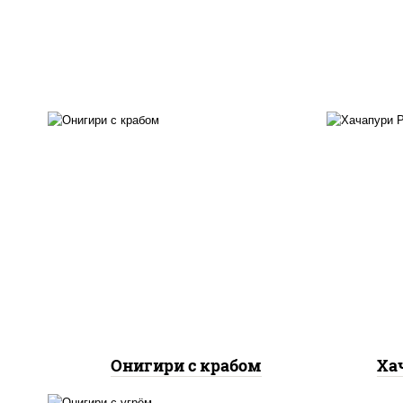
рис, соус "яки" (майонез
чеснок масаго лосось
м
слабосолёный), икра
брын
"масаго", краб снежный,
водоросли нори
Онигири с крабом
Ха