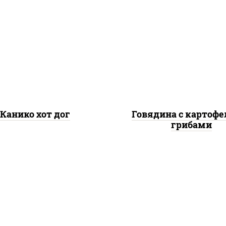
б снежный, рис, нори,
 "яки" (майонез чеснок
масаго лосось
говядина, шампиньоны
абосолёный), огурцы
дольки картофеля, с
свежие, соус "спайс"
"чесночный"
айонез соус чили соус
ирача), соус "унаги",
ухари панировочные
Канико хот дог
Говядина с картофе
грибами