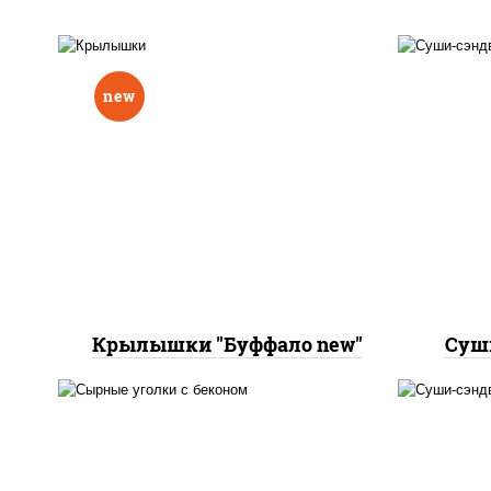
new
рис
соус
куриные крылья "буффало"
с соусом "техасский
сл
барбекю"
пани
Крылышки "Буффало new"
Суш
рис