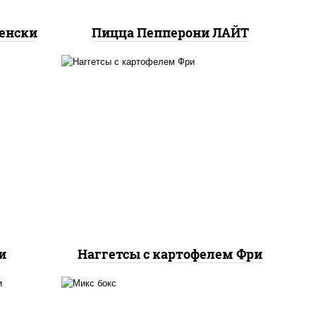
енски
Пицца Пепперони ЛАЙТ
наггетсы куриные,
картофель фри, огурцы
маринованные
и
Наггетсы с картофелем Фри