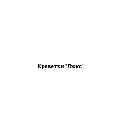
кра
соус
креветки, кляр, сухари
сл
панировочные
(м
шр
с
Креветки "Люкс"