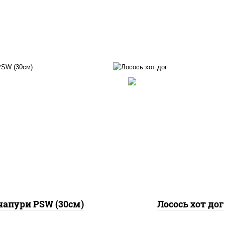
лосось слабосоленый,
нори, сыр сливочны
оцарелла для пиццы,
огурцы свежие, соус "с
за, сыр "чеддер", масло
(майонез соус чили с
сливочное
шрирача), соус "унаг
сухари панировочны
кунжут
чапури PSW (30см)
Лосось хот дог