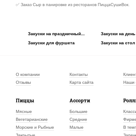
✅ Заказ Сыр в панировке из ресторанов ПиццаСушиВок.
Закуски на праздничный...
Закуски на ден
Закуски для фуршета
Закуски на стол
О компании
Контакты
Клиен
Отзывы
Карта сайта
Наши 
Пиццы
Ассорти
Рол
Мясные
Большие
Класс
Вегетарианские
Средние
Фирм
Морские и Рыбные
Малые
В тем
Закрытые
Запеч