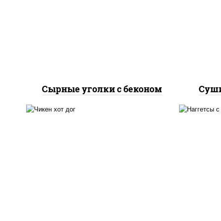
соус "шеф" (майонез соус
л
соевый зелень чеснок),
ог
моцарелла для пиццы,
пани
бекон
Сырные уголки с беконом
Суши
куриная грудка с паприкой,
рис, нори, сыр сливочный,
огурцы маринованные, соус
наг
"горчичный" (майонез
горчица), лук фри, соус
"унаги", сухари
панировочные