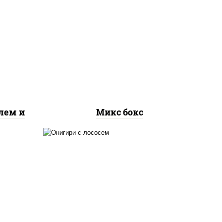
 св,
сырные шарики, наггетсы
оус
куриные, картофель фри
лем и
Микс бокс
рис, сыр сливочный, огурцы
свежие, лосось
слабосоленый, водоросли
нори