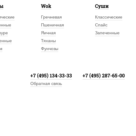
лы
Wok
Суши
ические
Гречневая
Классические
енные
Пшеничная
Спайс
пуре
Яичная
Запеченные
енные
Тяханы
м
Фунчозы
+7 (495) 134-33-33
+7 (495) 287-65-00
Обратная связь