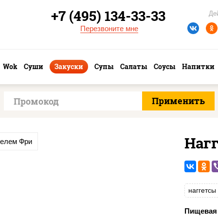
+7 (495) 134-33-33
Де
Перезвоните мне
Wok
Суши
Закуски
Супы
Салаты
Соусы
Напитки
Наг
фелем Фри
наггетсы
Пищевая 