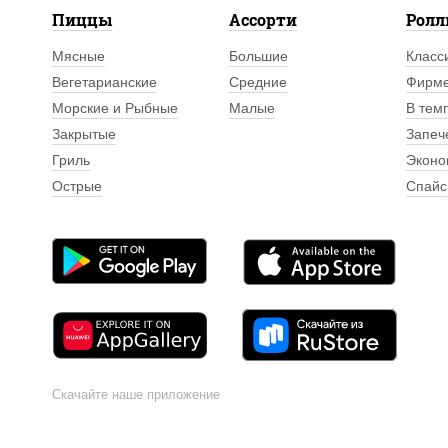
Пиццы
Ассорти
Рол
Мясные
Большие
Класс
Вегетарианские
Средние
Фирм
Морские и Рыбные
Малые
В тем
Закрытые
Запеч
Гриль
Эконо
Острые
Спайс
Скачайте наше приложение