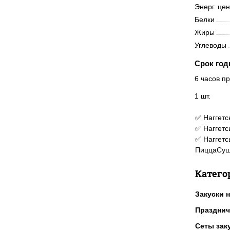
Энерг. це
Белки
Жиры
Углеводы
Срок год
6 часов пр
1 шт.
✅ Наггетс
✅ Наггетс
✅ Наггетс
ПиццаСуш
Катего
Закуски н
Празднич
Сеты зак