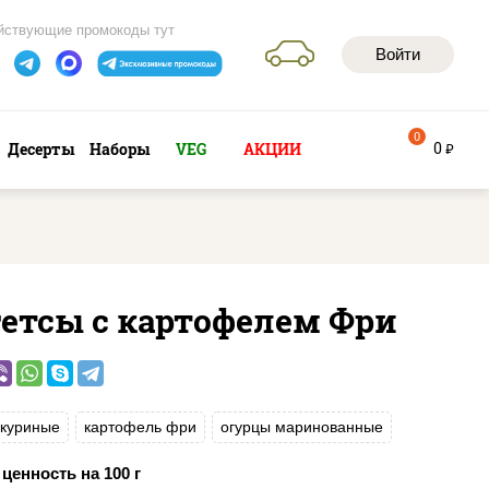
йствующие промокоды тут
Войти
0
0
Десерты
Наборы
VEG
АКЦИИ
руб
гетсы с картофелем Фри
 куриные
картофель фри
огурцы маринованные
ценность на 100 г