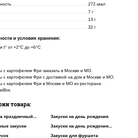
нность
272 ккал
7 г
13 г
32 г
ности и условия хранения:
и t° от +2°C до +6°C
ы с картофелем Фри заказать в Москве и МО.
ы с картофелем Фри с доставкой на дом в Москве и МО.
ы с картофелем Фри в Москве и МО из ресторана
иВок.
рии товара:
а праздничный...
Закуски на день рождения
ные закуски
Закуски на день рождения...
усок
Закуски для фуршета