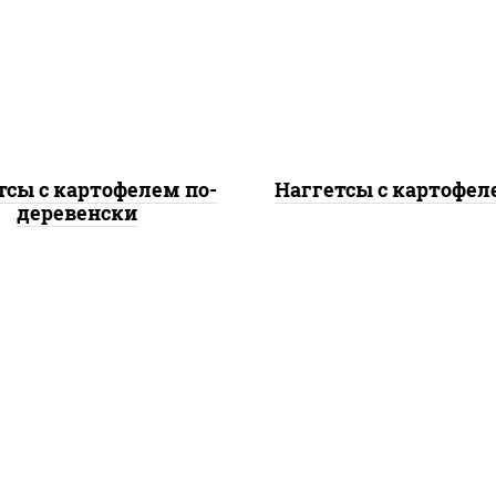
гетсы куриные, дольки
наггетсы куриные
картофеля, огурцы
картофель фри, огу
маринованные
маринованные
тсы с картофелем по-
Наггетсы с картофел
деревенски