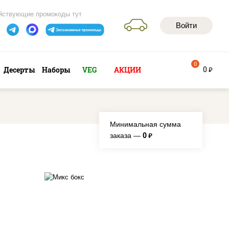
йствующие промокоды тут
Войти
0
0
Десерты
Наборы
VEG
АКЦИИ
руб
Минимальная сумма
0
заказа —
руб.