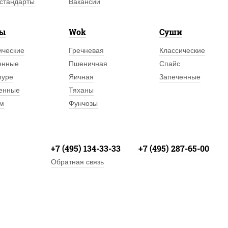
стандарты
Вакансии
лы
Wok
Суши
ические
Гречневая
Классические
енные
Пшеничная
Спайс
пуре
Яичная
Запеченные
енные
Тяханы
м
Фунчозы
+7 (495) 134-33-33
+7 (495) 287-65-00
Обратная связь