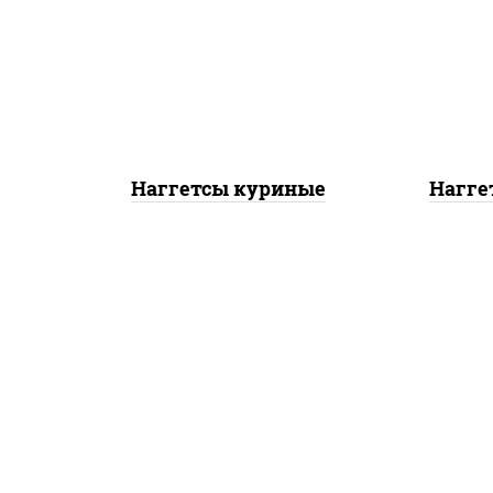
наг
наггетсы куриные
Наггетсы куриные
Нагге