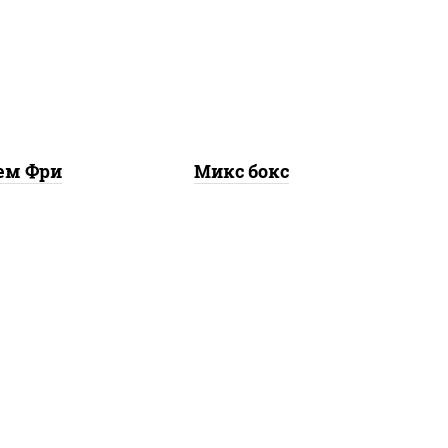
,
сырные шарики, наггетсы
рцы
куриные, картофель фри
ем Фри
Микс бокс