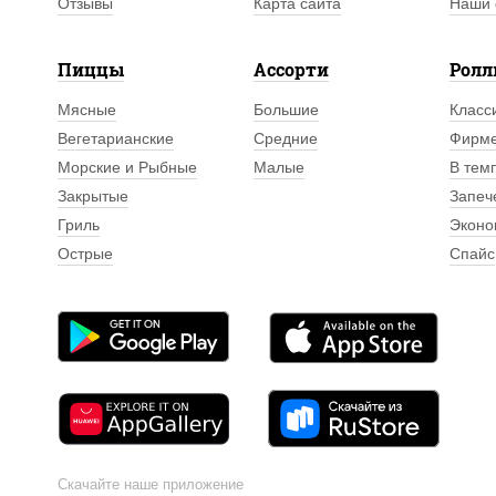
Отзывы
Карта сайта
Наши 
Пиццы
Ассорти
Рол
Мясные
Большие
Класс
Вегетарианские
Средние
Фирм
Морские и Рыбные
Малые
В тем
Закрытые
Запеч
Гриль
Эконо
Острые
Спайс
Скачайте наше приложение