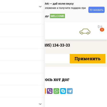
PizzaSushiWok — дай волю вкусу
Скачайте приложение и получите подарок при
Установить
заказе
по промокоду:
WELCOME
0
руб
0
+7 (495) 134-33-33
Лосось хот дог