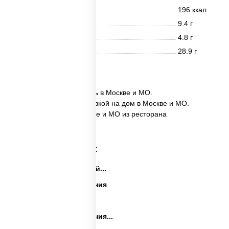
Энерг. ценность
196 ккал
Белки
9.4 г
Жиры
4.8 г
Углеводы
28.9 г
2 шт.
✅ Лосось хот дог заказать в Москве и МО.
✅ Лосось хот дог с доставкой на дом в Москве и МО.
✅ Лосось хот дог в Москве и МО из ресторана
ПиццаСушиВок.
Категории товара:
Закуски на праздничный...
Закуски на день рождения
Праздничные закуски
Закуски на день рождения...