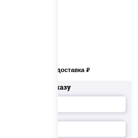
Сеты закусок
Закуски для фуршета
Сыр в панировке
Закуски на стол
Платная доставка
руб
Добавьте к заказу