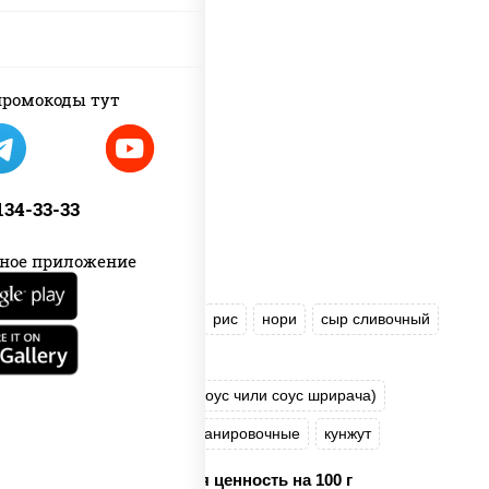
ромокоды тут
 134-33-33
ное приложение
лосось слабосоленый
рис
нори
сыр сливочный
огурцы свежие
соус "Спайс" (майонез соус чили соус шрирача)
соус "Унаги"
сухари панировочные
кунжут
Пищевая ценность на 100 г