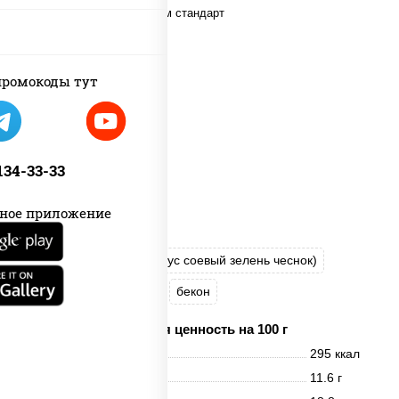
ромокоды тут
 134-33-33
ное приложение
соус "Шеф" (майонез соус соевый зелень чеснок)
моцарелла для пиццы
бекон
Пищевая ценность на 100 г
Энерг. ценность
295 ккал
Белки
11.6 г