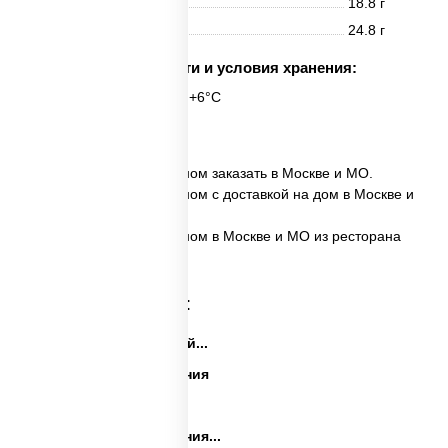
Жиры
18.8 г
Углеводы
24.8 г
Срок годности и условия хранения:
6 часов при t° от +2°C до +6°C
1 шт.
✅ Сырные уголки с беконом заказать в Москве и МО.
✅ Сырные уголки с беконом с доставкой на дом в Москве и
МО.
✅ Сырные уголки с беконом в Москве и МО из ресторана
ПиццаСушиВок.
Категории товара:
Закуски на праздничный...
Закуски на день рождения
Праздничные закуски
Закуски на день рождения...