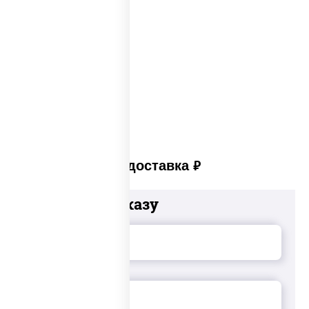
Сеты закусок
Закуски для фуршета
Сыр в панировке
Закуски на стол
Платная доставка
руб
Добавьте к заказу