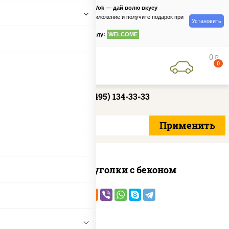
PizzaSushiWok — дай волю вкусу
Скачайте приложение и получите подарок при
Установить
заказе
по промокоду:
WELCOME
0
руб
0
+7 (495) 134-33-33
Сырные уголки с беконом