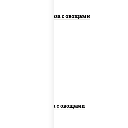
Фунчоза с овощами
пост
масло растительное, морковь, лук
репчатый, перец болгарский,
кабачки, соус "чесночный", лапша
гречневая, кунжут
Соба с овощами