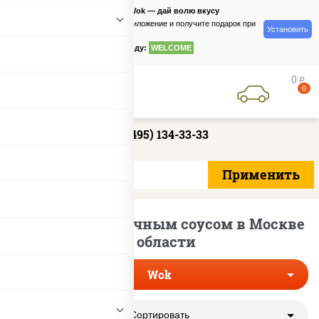
PizzaSushiWok — дай волю вкусу
Скачайте приложение и получите подарок при
Установить
заказе
по промокоду:
WELCOME
0
руб
0
+7 (495) 134-33-33
Закуски с чесночным соусом в Москве
и области
Wok
Сортировать