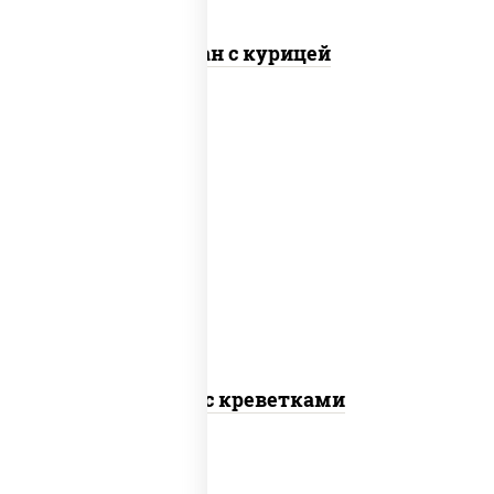
Тяхан с курицей
масло растительное, креветки,
морковь, лук репчатый, перец
болгарский, кабачки, соус
"чесночный", лапша пшеничная
Удон с креветками