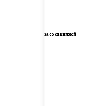
болгарский, кабачки, соус
"чесночный", лапша стеклянная
Фунчоза со свининой
пост
масло растительное, морковь, лук
репчатый, перец болгарский, рис,
соус "чесночный", кунжут