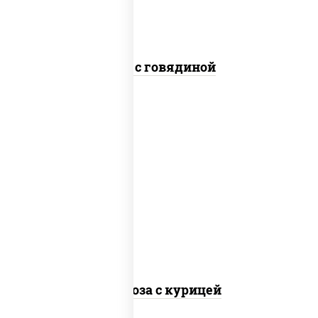
Соба с говядиной
масло растительное, грудка
куриная, морковь, лук репчатый,
перец болгарский, кабачки, соус
"чесночный", лапша стеклянная
Фунчоза с курицей