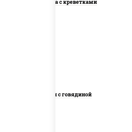
Фунчоза с креветками
масло растительное, говядина,
морковь, лук репчатый, перец
болгарский, рис, соус "чесночный",
кунжут
Тяхан с говядиной