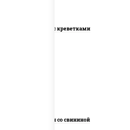
Соба с креветками
масло растительное, свинина,
морковь, лук репчатый, перец
болгарский, рис, соус "чесночный",
кунжут
Тяхан со свининой