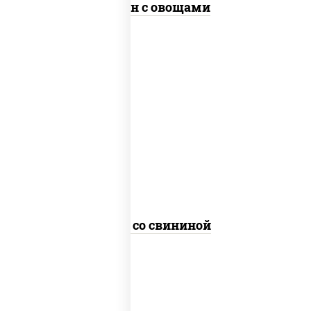
Тяхан с овощами
масло растительное, свинина,
морковь, лук репчатый, перец
болгарский, кабачки, соус
"чесночный", лапша гречневая
Соба со свининой
пост