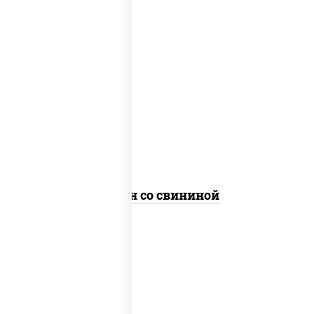
масло растительное, свинина,
морковь, лук репчатый, перец
болгарский, кабачки, соус
"чесночный", лапша яичная
Сомен со свининой
масло растительное, свинина,
морковь, лук репчатый, перец