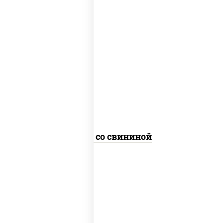
масло растительное, свинина,
морковь, лук репчатый, перец
болгарский, кабачки, соус
"чесночный", лапша пшеничная
Удон со свининой
масло растительное, грудка
куриная, морковь, лук репчатый,