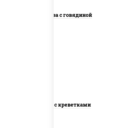
Фунчоза с говядиной
масло растительное, креветки,
морковь, лук репчатый, перец
болгарский, рис, соус "чесночный",
кунжут
Тяхан с креветками