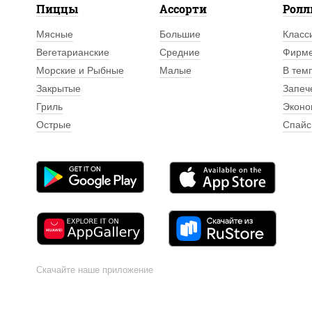
Пиццы
Ассорти
Рол
Мясные
Большие
Класс
Вегетарианские
Средние
Фирм
Морские и Рыбные
Малые
В тем
Закрытые
Запеч
Гриль
Эконо
Острые
Спайс
Скачайте наше приложение