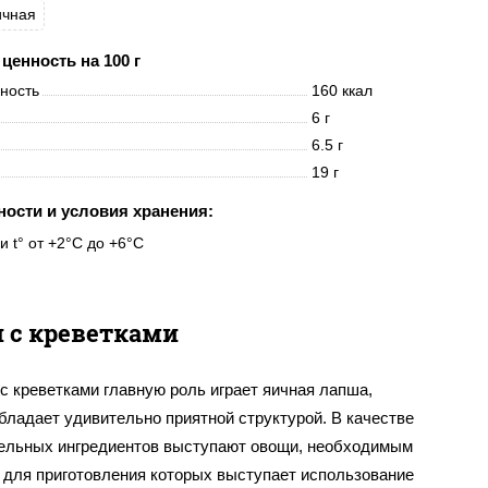
ичная
ценность на 100 г
нность
160 ккал
6 г
6.5 г
19 г
ности и условия хранения:
и t° от +2°C до +6°C
 с креветками
с креветками главную роль играет яичная лапша,
бладает удивительно приятной структурой. В качестве
ельных ингредиентов выступают овощи, необходимым
 для приготовления которых выступает использование