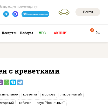
йствующие промокоды тут
Войти
0
0
Десерты
Наборы
VEG
АКЦИИ
руб
ен с креветками
стительное
креветки
морковь
лук репчатый
лгарский
кабачки
соус "Чесночный"