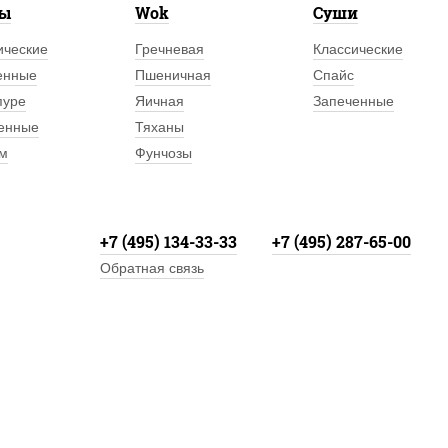
лы
Wok
Суши
ические
Гречневая
Классические
енные
Пшеничная
Спайс
пуре
Яичная
Запеченные
енные
Тяханы
м
Фунчозы
+7 (495) 134-33-33
+7 (495) 287-65-00
Обратная связь