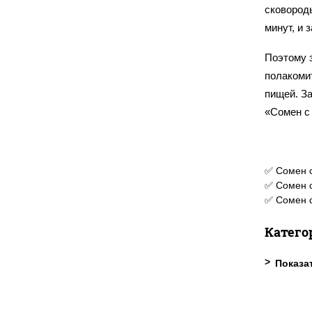
сковород
минут, и 
Поэтому з
полакомит
пищей. З
«Сомен с
✅ Сомен с
✅ Сомен с
✅ Сомен с
Катего