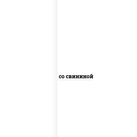
масло растительное, свинина, морковь,
лук репчатый, перец болгарский,
кабачки, соус "чесночный", лапша
пшеничная
Удон со свининой
масло растительное, грудка куриная,
морковь, лук репчатый, перец
болгарский, кабачки, соус "чесночный",
лапша гречневая