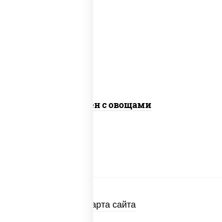
масло растительное, морковь, лук
репчатый, перец болгарский, кабачки,
соус "чесночный", лапша яичная, кунжут
Сомен с овощами
Карта сайта