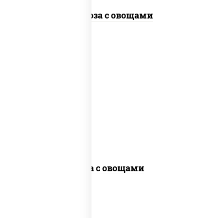
Фунчоза с овощами
пост
масло растительное, морковь, лук
репчатый, перец болгарский, кабачки,
соус "чесночный", лапша гречневая,
кунжут
Соба с овощами