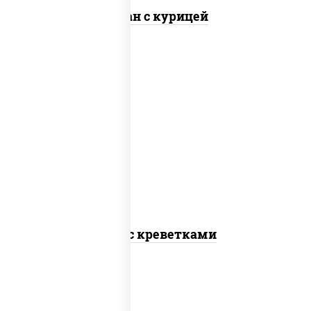
Тяхан с курицей
масло растительное, креветки,
морковь, лук репчатый, перец
болгарский, кабачки, соус "чесночный",
лапша пшеничная
Удон с креветками