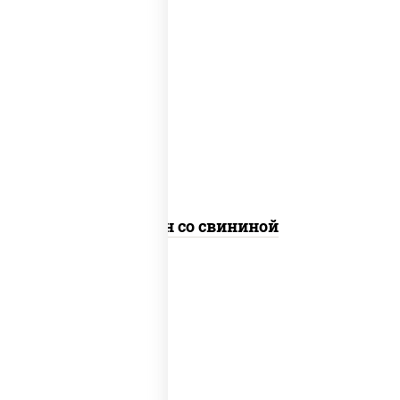
масло растительное, свинина, морковь,
лук репчатый, перец болгарский,
кабачки, соус "чесночный", лапша яичная
Сомен со свининой
масло растительное, свинина, морковь,
лук репчатый, перец болгарский,
кабачки, соус "чесночный", лапша