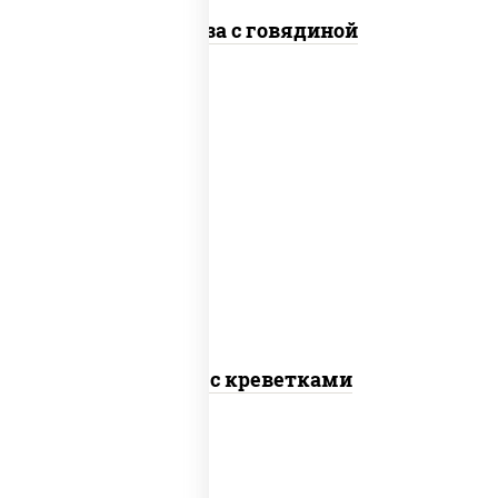
Фунчоза с говядиной
масло растительное, креветки,
морковь, лук репчатый, перец
болгарский, рис, соус "чесночный",
кунжут
Тяхан с креветками