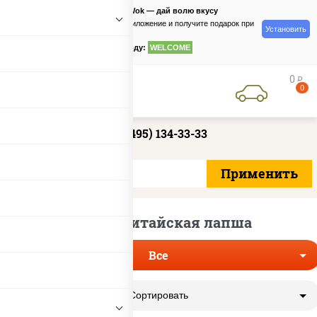
PizzaSushiWok — дай волю вкусу
Скачайте приложение и получите подарок при
Установить
заказе
по промокоду:
WELCOME
0
руб
0
+7 (495) 134-33-33
Острая китайская лапша
Все
Сортировать