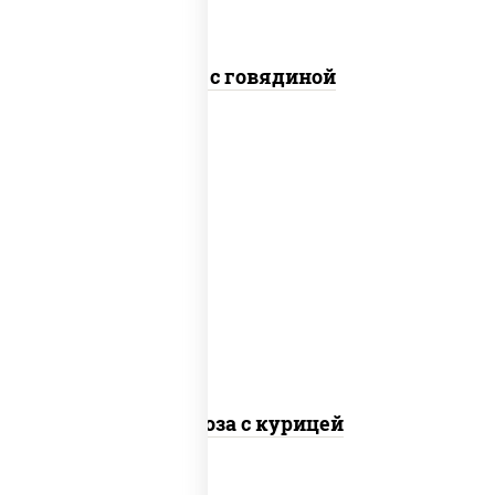
Соба с говядиной
масло растительное, грудка куриная,
морковь, лук репчатый, перец
болгарский, кабачки, соус "чесночный",
лапша стеклянная
Фунчоза с курицей