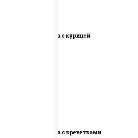
Соба с курицей
масло растительное, креветки,
морковь, лук репчатый, перец
болгарский, кабачки, соус "чесночный",
лапша стеклянная
Фунчоза с креветками