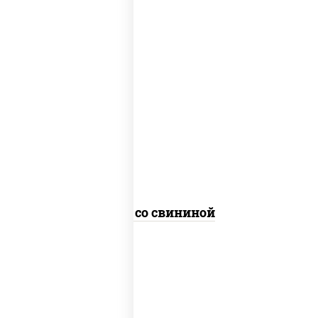
масло растительное, свинина, морковь,
лук репчатый, перец болгарский,
кабачки, соус "чесночный", лапша
гречневая
Соба со свининой
пост
масло растительное, морковь, лук