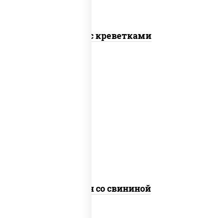
Соба с креветками
масло растительное, свинина, морковь,
лук репчатый, перец болгарский, рис,
соус "чесночный", кунжут
Тяхан со свининой