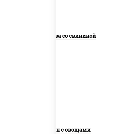
стеклянная
Фунчоза со свининой
пост
масло растительное, морковь, лук
репчатый, перец болгарский, рис, соус
"чесночный", кунжут
Тяхан с овощами