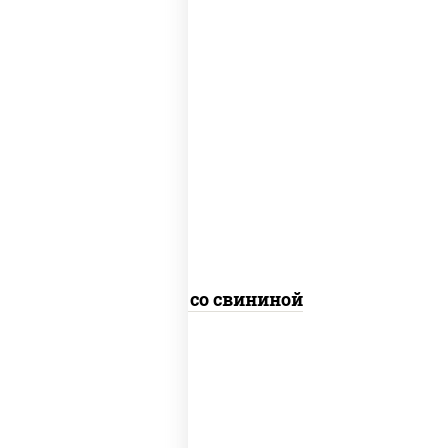
масло растительное, свинина, морковь,
лук репчатый, перец болгарский,
кабачки, соус "чесночный", лапша
гречневая
Соба со свининой
пост
масло растительное, морковь, лук