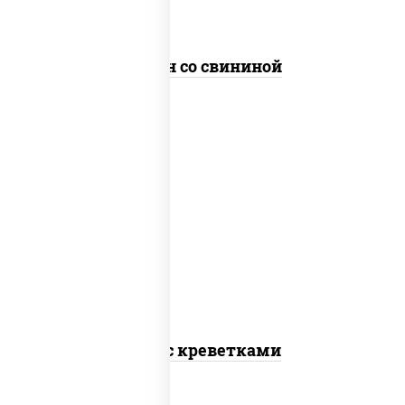
Сомен со свининой
масло растительное, креветки,
морковь, лук репчатый, перец
болгарский, кабачки, соус "чесночный",
лапша гречневая
Соба с креветками