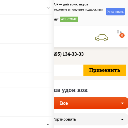
PizzaSushiWok — дай волю вкусу
Скачайте приложение и получите подарок при
Установить
заказе
по промокоду:
WELCOME
0
руб
0
+7 (495) 134-33-33
Лапша удон вок
Все
Сортировать