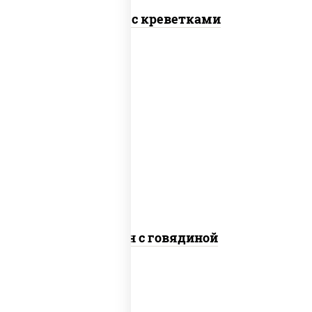
Тяхан с креветками
масло растительное, говядина,
морковь, лук репчатый, перец
болгарский, кабачки, соус "чесночный",
лапша яичная
Сомен с говядиной