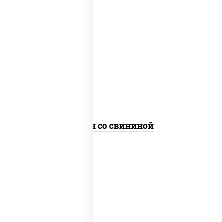
масло растительное, свинина, морковь,
лук репчатый, перец болгарский, рис,
соус "чесночный", кунжут
Тяхан со свининой
масло растительное, свинина, морковь,
лук репчатый, перец болгарский,
кабачки, соус "чесночный", лапша