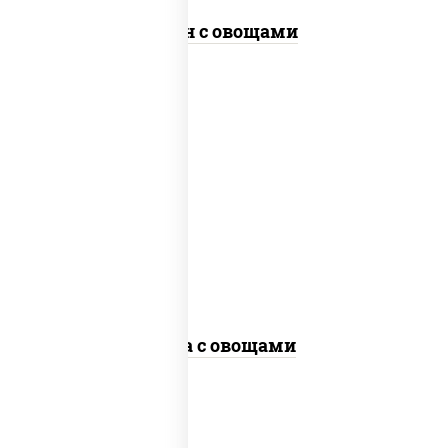
Удон с овощами
пост
масло растительное, морковь, лук
репчатый, перец болгарский, кабачки,
соус "чесночный", лапша гречневая,
кунжут
Соба с овощами