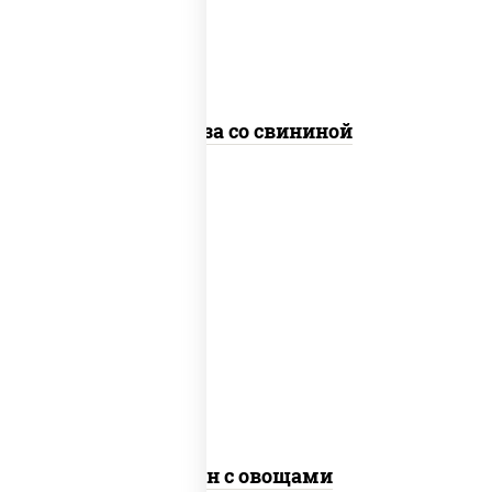
стеклянная
Фунчоза со свининой
пост
масло растительное, морковь, лук
репчатый, перец болгарский, рис, соус
"чесночный", кунжут
Тяхан с овощами