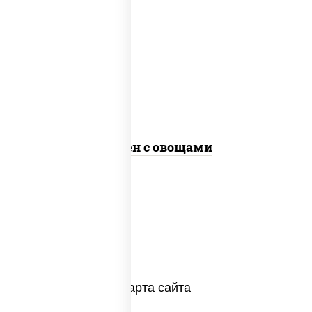
масло растительное, морковь, лук
репчатый, перец болгарский, кабачки,
соус "чесночный", лапша яичная, кунжут
Сомен с овощами
Карта сайта