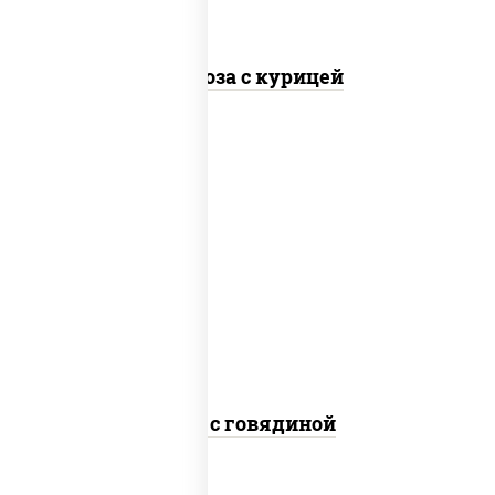
Фунчоза с курицей
масло растительное, говядина,
морковь, лук репчатый, перец
болгарский, кабачки, соус "чесночный",
лапша гречневая
Соба с говядиной