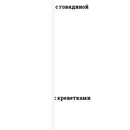
Удон с говядиной
масло растительное, креветки,
морковь, лук репчатый, перец
болгарский, кабачки, соус "чесночный",
лапша пшеничная
Удон с креветками