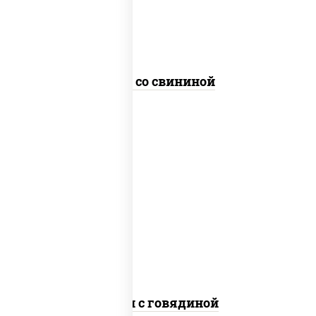
Удон со свининой
масло растительное, говядина,
морковь, лук репчатый, перец
болгарский, рис, соус "чесночный",
кунжут
Тяхан с говядиной