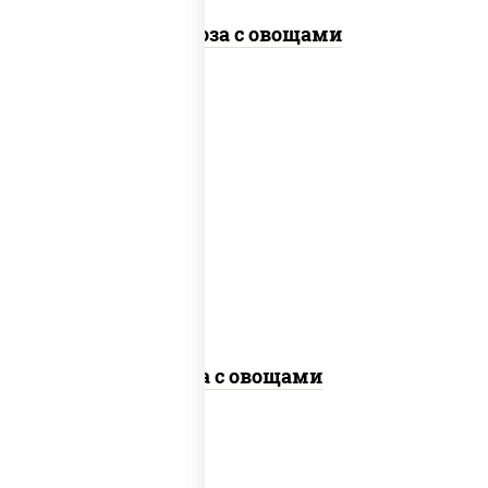
Фунчоза с овощами
пост
масло растительное, морковь, лук
репчатый, перец болгарский, кабачки,
соус "чесночный", лапша гречневая,
кунжут
Соба с овощами