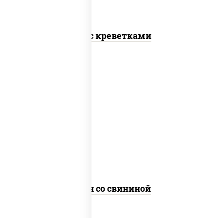
Соба с креветками
масло растительное, свинина, морковь,
лук репчатый, перец болгарский, рис,
соус "чесночный", кунжут
Тяхан со свининой