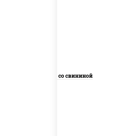
масло растительное, свинина, морковь,
лук репчатый, перец болгарский,
кабачки, соус "чесночный", лапша
пшеничная
Удон со свининой
масло растительное, грудка куриная,
морковь, лук репчатый, перец
болгарский, кабачки, соус "чесночный",
лапша гречневая