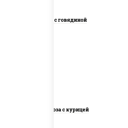
Соба с говядиной
масло растительное, грудка куриная,
морковь, лук репчатый, перец
болгарский, кабачки, соус "чесночный",
лапша стеклянная
Фунчоза с курицей