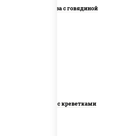
Фунчоза с говядиной
масло растительное, креветки,
морковь, лук репчатый, перец
болгарский, рис, соус "чесночный",
кунжут
Тяхан с креветками