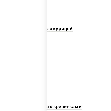
Соба с курицей
масло растительное, креветки,
морковь, лук репчатый, перец
болгарский, кабачки, соус "чесночный",
лапша стеклянная
Фунчоза с креветками