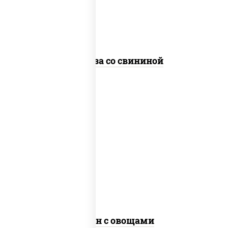
стеклянная
Фунчоза со свининой
пост
масло растительное, морковь, лук
репчатый, перец болгарский, рис, соус
"чесночный", кунжут
Тяхан с овощами