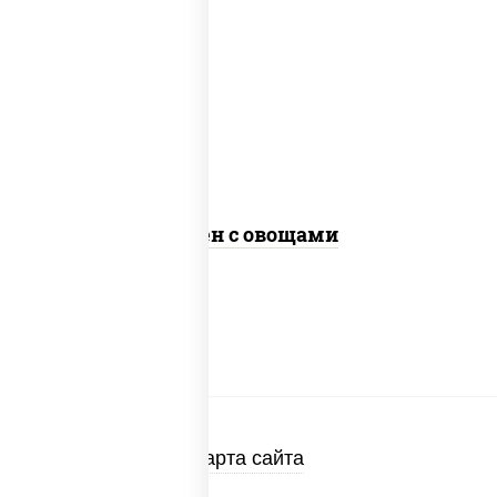
масло растительное, морковь, лук
репчатый, перец болгарский, кабачки,
соус "чесночный", лапша яичная, кунжут
Сомен с овощами
Карта сайта