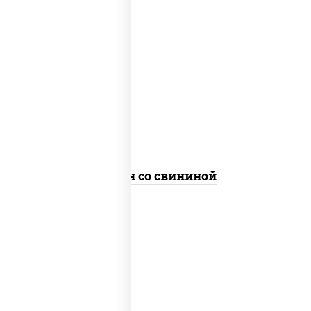
масло растительное, свинина, морковь,
лук репчатый, перец болгарский,
кабачки, соус "чесночный", лапша яичная
Сомен со свининой
масло растительное, свинина, морковь,
лук репчатый, перец болгарский,
кабачки, соус "чесночный", лапша