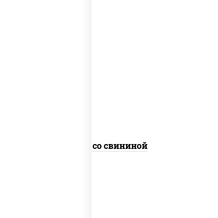
масло растительное, свинина, морковь,
лук репчатый, перец болгарский,
кабачки, соус "чесночный", лапша
гречневая
Соба со свининой
пост
масло растительное, морковь, лук