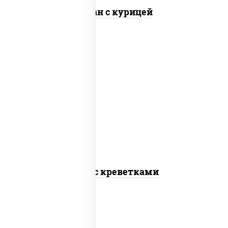
Тяхан с курицей
масло растительное, креветки,
морковь, лук репчатый, перец
болгарский, кабачки, соус "чесночный",
лапша пшеничная
Удон с креветками