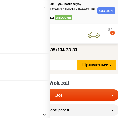
PizzaSushiWok — дай волю вкусу
Скачайте приложение и получите подарок при
Установить
заказе
по промокоду:
WELCOME
0
руб
0
+7 (495) 134-33-33
Wok roll
Все
Сортировать