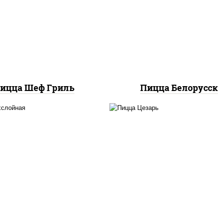
илик орегано чеснок),
пиццы, лук красный
оцарелла для пиццы,
колбаса "салями", бе
аса "пепперони", бекон,
огурцы маринованн
нина, соус "гриль", лук
дольки картофеля, с
фри
"техасский барбек
ицца Шеф Гриль
Пицца Белорусс
соус "цезарь" (мас
соус "томатно -
растительное
чичный", лук красный,
загустители сахар я
урцы маринованные,
чеснок специи пер
ина, бекон, моцарелла
черный консервант
ля пиццы, помидоры,
моцарелла для пицц
грудка куриная
помидоры, грудка кур
бекон