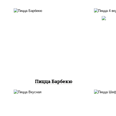
п
соус "техасский барбекю",
баз
моцарелла для пиццы,
м
колбаса "пепперони",
колб
ветчина, бекон, грудка
пер
куриная
ша
Пицца Барбекю
соус "горчичный" (майонез
п