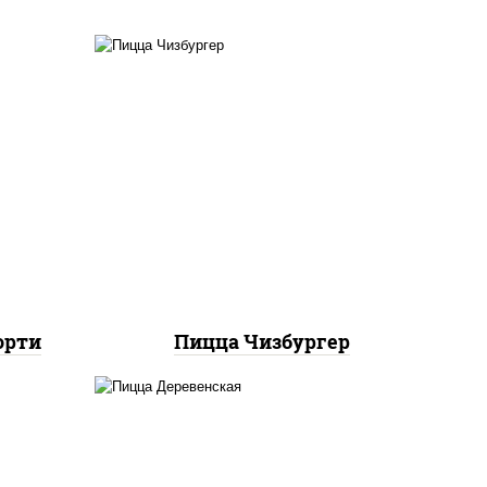
ты
ок),
соус "гриль", моцарелла для
ы,
пиццы, огурцы
а,
маринованные, свинина,
ная,
грудка куриная, бекон
орти
Пицца Чизбургер
онез
пицца соус (томаты
 для