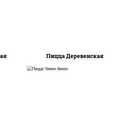
базилик орегано чеснок),
,
моцарелла для пиццы,
кон,
чеснок, лук красный,
ые,
шампиньоны св, свинина,
оус
бекон
ю"
кая
Пицца Деревенская
ло
грудка куриная, бекон,
колбаса "пепперони",
йца
моцарелла для пиццы,
ец
пицца соус (томаты
ы),
базилик орегано чеснок),
ы,
помидоры, соус "горчичный"
иная,
(майонез горчица)