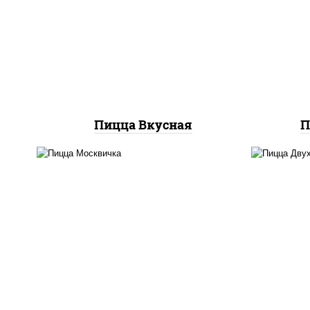
горчица), колбаса
баз
"пепперони", ветчина,
м
бекон, помидоры,
колб
моцарелла для пиццы, яйцо
сви
куриное
Пицца Вкусная
П
соус "томатно -
горчичный", моцарелла для
гор
пиццы, шампиньоны св,
ог
помидоры, перец
ветч
болгарский, говядина,
д
грудка куриная, бекон