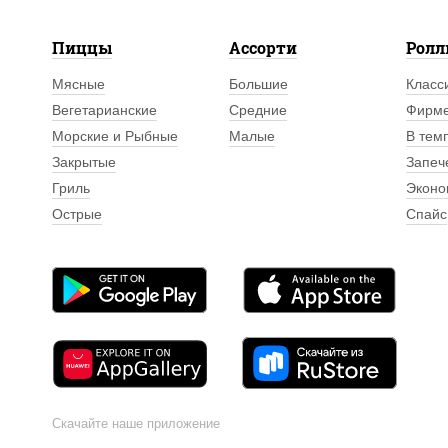
Пиццы
Ассорти
Рол
Мясные
Большие
Класс
Вегетарианские
Средние
Фирм
Морские и Рыбные
Малые
В тем
Закрытые
Запеч
Гриль
Эконо
Острые
Спайс
Скачайте наше приложение