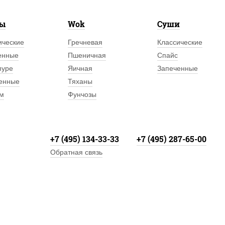
лы
Wok
Суши
ические
Гречневая
Классические
енные
Пшеничная
Спайс
пуре
Яичная
Запеченные
енные
Тяханы
м
Фунчозы
+7 (495) 134-33-33
+7 (495) 287-65-00
Обратная связь