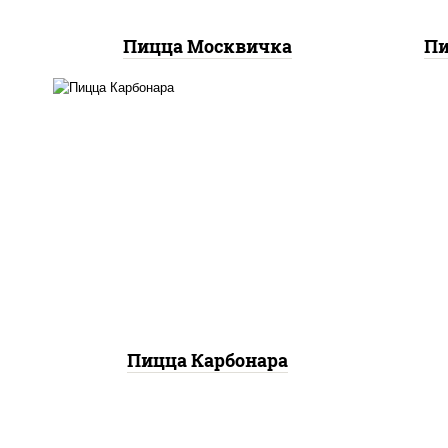
Пицца Москвичка
Пи
грибы шампиньоны в
сливочном соусе, грибы
шампиньоны, чеснок,
моцарелла для пиццы,
бекон, сыр "пармезан"
Пицца Карбонара