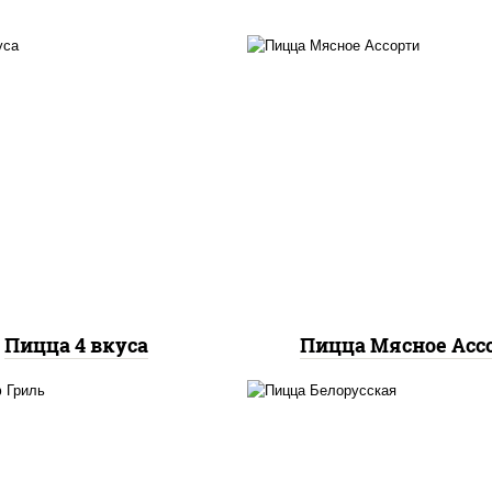
ицца соус (томаты
пицца соус (тома
илик орегано чеснок),
базилик орегано чесн
оцарелла для пиццы,
моцарелла для пицц
аса "пепперони", бекон,
помидоры, говядин
ец "халапеньо", грудка
свинина, грудка кури
куриная, помидоры,
бекон
мпиньоны св, ветчина
Пицца 4 вкуса
Пицца Мясное Асс
соус "горчичный" (май
ицца соус (томаты
горчица), моцарелла